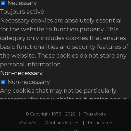
Necessary
Toujours activé
Necessary cookies are absolutely essential
for the website to function properly. This
category only includes cookies that ensures
basic functionalities and security features of
the website. These cookies do not store any
personal information.
Non-necessary
Non-necessary
Any cookies that may not be particularly
necessary for the website to function and is
used specifically to collect user personal data
© Copyright 1978 -
2026 | Tous droits
via analytics, ads, other embedded contents
réservés |
Mentions légales
|
Politique de
are termed as non-necessary cookies. It is